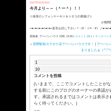
2007年05月05日
今月より～～（＾ー＾）！！
☆抹茶のシフォンケーキ☆＆☆タコの唐揚げ☆
が期間限定ｍｅｎｕで始まり
○●○●○●○●○●○●○是非お試し下さいヾ（∀・☆≡・∀）ノ●○●○●○
投稿者: アーバンハウス 日時: 13:05 |
コメント (0)
|
トラックバック 
« 長野駅前カラオケ店アーバンハウスです！
|
アーバン
まりましたぁ（^▽^）
コメントを投稿
(いままで、ここでコメントしたことが
する前にこのブログのオーナーの承認が
す。承認されるまではコメントは表示さ
らく待ってください。)