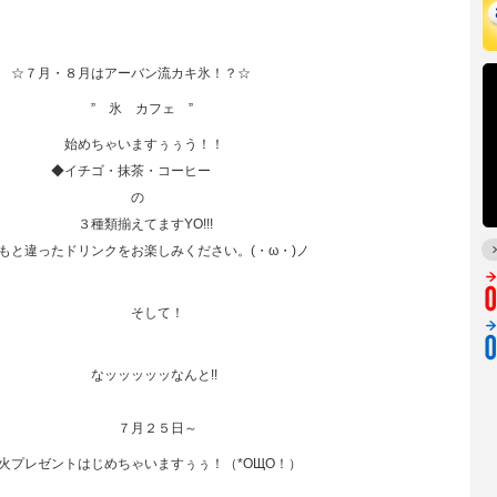
アーバン流カキ氷！？☆
カフェ ”
ますぅぅう！！
抹茶・コーヒー
の
てますYO!!!
ンクをお楽しみください。(・ω・)ノ
して！
ッッなんと!!
２５日～
じめちゃいますぅぅ！（*OЩO！）