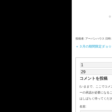
うっちゃうｙ
☆ヽ(~-~(・_・
(∵)｛みん
(∵)｛待っ
投稿者: アーバンハウス 日時: 22
« ３月の期間限定ダョ☆
コメントを投稿
(いままで、ここでコメ
ーの承認が必要になる
はしばらく待ってくださ
名前: