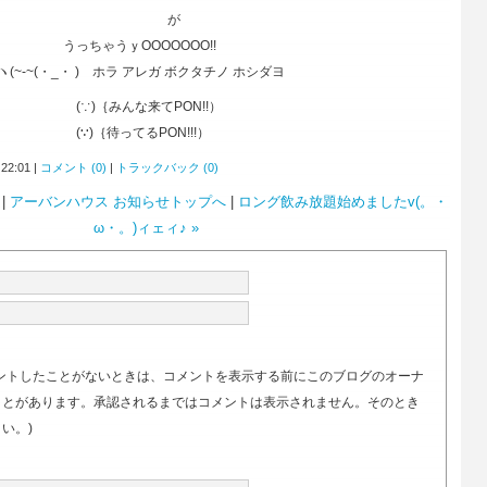
が
OOOOOOO!!
 )ゝホラ アレガ ボクタチノ ホシダヨ
な来てPON!!）
てるPON!!!）
:01 |
コメント (0)
|
トラックバック (0)
|
アーバンハウス お知らせトップへ
|
ロング飲み放題始めましたv(。・
ω・。)ィェィ♪ »
ントしたことがないときは、コメントを表示する前にこのブログのオーナ
ことがあります。承認されるまではコメントは表示されません。そのとき
い。)