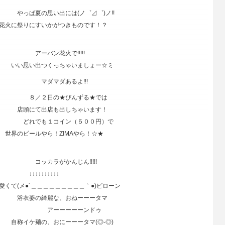
出には(ノ゜⊿゜)ノ!!
いかがつきものです！？
火で!!!!!
くっちゃいましょー☆ミ
あるよ!!!
★びんずる★では
も出しちゃいます！
コイン（５００円）で
ら！ZIMAやら！☆★
んじん!!!!!
↓↓↓↓↓
＿＿＿＿＿＿＿＿｀●)ビローン
な、おねーーータマ
ーーーンドゥ
おにーーータマ(◎-◎)