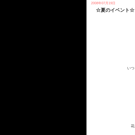
2008年07月19日
☆夏のイベント☆
☆７月・８月は
” 氷 
始めちゃい
◆イチゴ・
３種類揃え
いつもと違ったドリ
そ
なッッッ
７月
花火プレゼントは