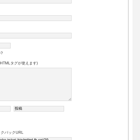
?
のHTMLタグが使えます)
クバックURL